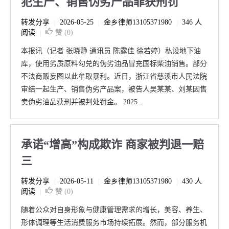
犯生产、销售伪劣产品罪获刑罚
转发分享
2026-05-25
金乡律师13105371980
346 人
|
|
|
阅读
赞 (
0
)
|
本报讯（记者 张晓静 通讯员 陈露佳 徐若婷）私设地下油
库，使用劣质原料勾兑的伪劣油品冒充国标柴油销售。部分
不法商贩妄图以此牟取暴利。近日，浙江省慈溪市人民法院
审结一起生产、销售伪劣产品案，被告人吴某某、刘某因售
卖伪劣油品获刑并被判处罚金。 2025...
承诺“增高”构成欺诈 商家被判退一赔
三
转发分享
2026-05-11
金乡律师13105371980
430 人
|
|
|
阅读
赞 (
0
)
|
随着公众对自身形象与健康管理需求的增长，美容、养生、
形体调理等生活消费服务市场持续拓展。然而，部分服务机