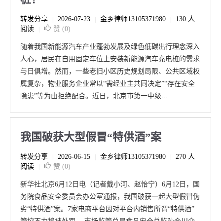
转发分享
2026-07-23
金乡律师13105371980
130 人
|
|
|
阅读
赞 (
0
)
|
随着我国新能源汽车产业蓬勃发展及绿色低碳出行理念深入
人心，居民在自用固定车位上安装新能源汽车充电桩的需求
与日俱增。然而，一些老旧小区历史规划局限、公共区域权
属复杂，物业服务企业常以“需经业主共同决定”“存在安全
隐患”等为由拒绝配合。近日，北京市第一中级...
我国破获大型假冒“特供酒”案
转发分享
2026-06-15
金乡律师13105371980
270 人
|
|
|
阅读
赞 (
0
)
|
新华社北京6月12日电（记者戴小河、赵怡宁）6月12日，国
务院食品安全委员会办公室通报，我国破获一起大型假冒伪
劣“特供酒”案。7家电商平台因对平台内销售所谓“特供酒”