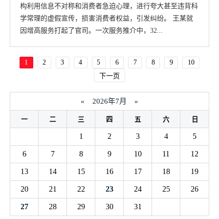
构利用信息不对称和消费者急迫心理，进行夸大甚至违背科
学常理的虚假宣传，损害消费者权益，引发纠纷。 王某就
因增高服务打起了官司。一次服务推介中，32...
1
2
3
4
5
6
7
8
9
10
下一页
«
2026年7月
»
一
二
三
四
五
六
日
1
2
3
4
5
6
7
8
9
10
11
12
13
14
15
16
17
18
19
20
21
22
23
24
25
26
27
28
29
30
31