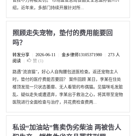
管控不力将被处罚。 市场监管总局食品安全总监孙会川介
绍，近年来，多部门持续开展针对所...
照顾走失宠物，垫付的费用能要回
吗？
转发分享
2026-06-11
金乡律师13105371980
273 人
|
|
|
阅读
赞 (
1
)
|
路遇“流浪猫”，好心人自掏腰包送医检查。返还宠物主人
时，垫付的医疗费能否要回？ 案件回顾 某日，李某在住处
楼顶发现一只状态萎靡、无人看管的布偶猫。见猫咪毛发脏
乱、疑似走失或遭遗弃，李某出于救治之心，将其带至宠物
医院进行全面检查与治疗，共花费检查费两...
私设“加油站”售卖伪劣柴油 两被告人