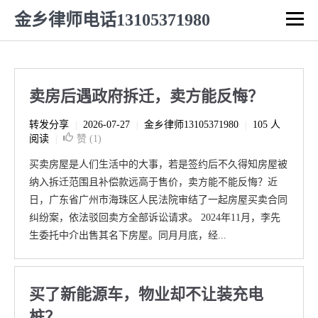
金乡律师电话13105371980
卖房后遇政府拆迁，卖方能反悔？
转发分享
2026-07-27
金乡律师13105371980
105 人
|
|
|
阅读
赞 (
1
)
|
买卖房屋是人们生活中的大事，若是签约后不久得知房屋被
纳入拆迁范围且补偿款远高于售价，卖方能不能反悔？近
日，广东省广州市海珠区人民法院审结了一起房屋买卖合同
纠纷案，依法驳回卖方全部诉讼请求。 2024年11月，李先
生委托中介出售其名下房屋。同月月底，经...
买了新能源车，物业却不让装充电
桩？