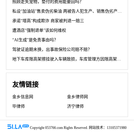
照顾走失宠物，垫付的费用能要回吗？
私设“加油站”售卖伪劣柴油 两被告人犯生产、销售伪劣产品罪获刑罚
承诺“增高”构成欺诈 商家被判退一赔三
遭酒店“强制退单”该如何维权
“AI生成”是免责事由吗？
驾驶证逾期未换，出事故保险公司赔不赔？
地下车库限高架擦挂驶入车辆致损，车库管理方因限高架设置高度不符合规范被判担责70%
友情链接
金乡信息网
金乡律师网
毕律师
济宁律师
Copyright 053766.com Rights Reserved. 网站技术：13105371980