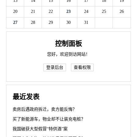
13
14
15
16
17
18
19
20
21
22
23
24
25
26
27
28
29
30
31
控制面板
您好，欢迎到访网站！
登录后台
查看权限
最近发表
卖房后遇政府拆迁，卖方能反悔？
买了新能源车，物业却不让装充电桩？
我国破获大型假冒“特供酒”案