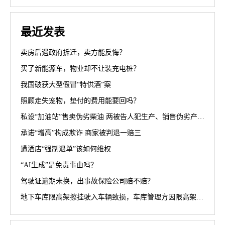
最近发表
卖房后遇政府拆迁，卖方能反悔？
买了新能源车，物业却不让装充电桩？
我国破获大型假冒“特供酒”案
照顾走失宠物，垫付的费用能要回吗？
私设“加油站”售卖伪劣柴油 两被告人犯生产、销售伪劣产品罪获刑罚
承诺“增高”构成欺诈 商家被判退一赔三
遭酒店“强制退单”该如何维权
“AI生成”是免责事由吗？
驾驶证逾期未换，出事故保险公司赔不赔？
地下车库限高架擦挂驶入车辆致损，车库管理方因限高架设置高度不符合规范被判担责70%