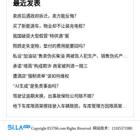
最近发表
卖房后遇政府拆迁，卖方能反悔？
买了新能源车，物业却不让装充电桩？
我国破获大型假冒“特供酒”案
照顾走失宠物，垫付的费用能要回吗？
私设“加油站”售卖伪劣柴油 两被告人犯生产、销售伪劣产品罪获刑罚
承诺“增高”构成欺诈 商家被判退一赔三
遭酒店“强制退单”该如何维权
“AI生成”是免责事由吗？
驾驶证逾期未换，出事故保险公司赔不赔？
地下车库限高架擦挂驶入车辆致损，车库管理方因限高架设置高度不符合规范被判担责70%
Copyright 053766.com Rights Reserved. 网站技术：13105371980