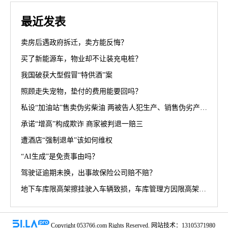
最近发表
卖房后遇政府拆迁，卖方能反悔？
买了新能源车，物业却不让装充电桩？
我国破获大型假冒“特供酒”案
照顾走失宠物，垫付的费用能要回吗？
私设“加油站”售卖伪劣柴油 两被告人犯生产、销售伪劣产品罪获刑罚
承诺“增高”构成欺诈 商家被判退一赔三
遭酒店“强制退单”该如何维权
“AI生成”是免责事由吗？
驾驶证逾期未换，出事故保险公司赔不赔？
地下车库限高架擦挂驶入车辆致损，车库管理方因限高架设置高度不符合规范被判担责70%
Copyright 053766.com Rights Reserved. 网站技术：13105371980