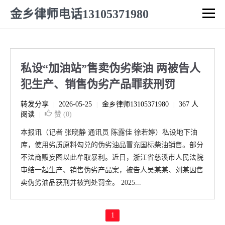
金乡律师电话13105371980
私设“加油站”售卖伪劣柴油 两被告人
犯生产、销售伪劣产品罪获刑罚
转发分享
2026-05-25
金乡律师13105371980
367 人
|
|
|
阅读
赞 (
0
)
|
本报讯（记者 张晓静 通讯员 陈露佳 徐若婷）私设地下油
库，使用劣质原料勾兑的伪劣油品冒充国标柴油销售。部分
不法商贩妄图以此牟取暴利。近日，浙江省慈溪市人民法院
审结一起生产、销售伪劣产品案，被告人吴某某、刘某因售
卖伪劣油品获刑并被判处罚金。 2025...
1